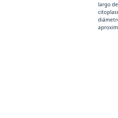
largo d
citoplas
diámetr
aproxim