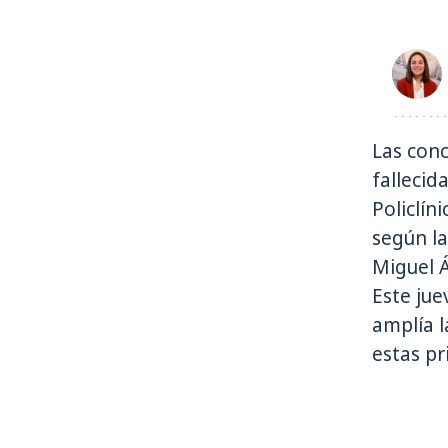
Las conc
fallecid
Policlín
según la
Miguel 
Este jue
amplía l
estas pr