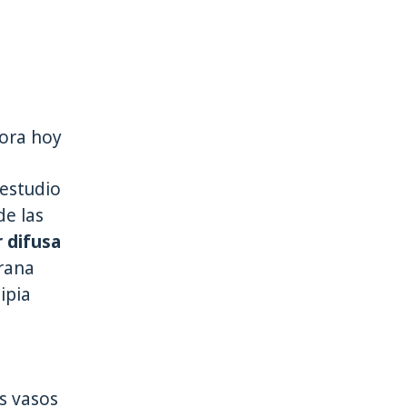
hora hoy
 estudio
de las
 difusa
rana
ipia
a
s vasos