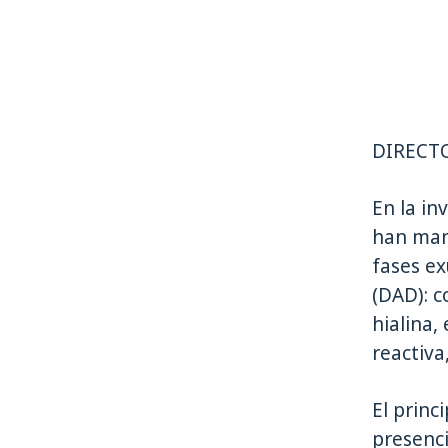
DIRECTO 
En la in
han mani
fases ex
(DAD): 
hialina,
reactiva
El princ
presenc