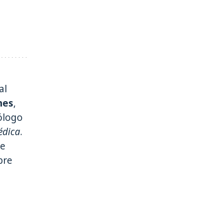
al
nes
,
iólogo
édica
.
e
bre