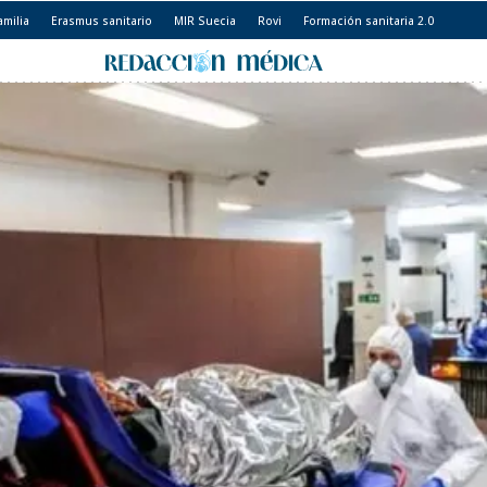
amilia
Erasmus sanitario
MIR Suecia
Rovi
Formación sanitaria 2.0