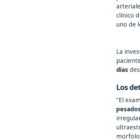
arterial
clínico 
uno de l
La inves
pacient
días
des
Los det
"El exa
pesados
irregula
ultraest
morfolog