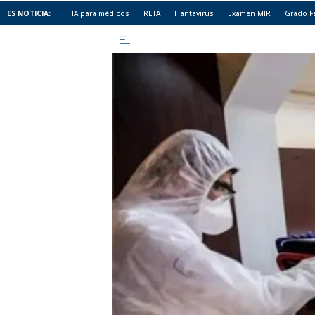
ES NOTICIA:
IA para médicos
RETA
Hantavirus
Examen MIR
Grado F