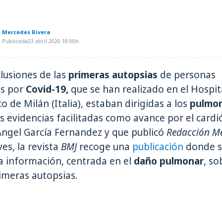
Mercedes Rivera
Publicada
23 abril 2020
18:00h
lusiones de las
primeras autopsias
de personas
as por
Covid-19,
que se han realizado en el Hospit
ico de Milán (Italia), estaban dirigidas a los
pulmo
s evidencias facilitadas como avance por el card
Ángel García Fernandez y que publicó
Redacción M
ves, la revista
BMJ
recoge una
publicación
donde s
a información, centrada en el
daño pulmonar
, so
imeras autopsias.