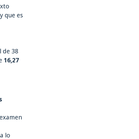
exto
 y que es
l de 38
de
16,27
s
l examen
a lo