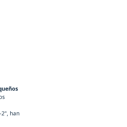
equeños
os
-2", han