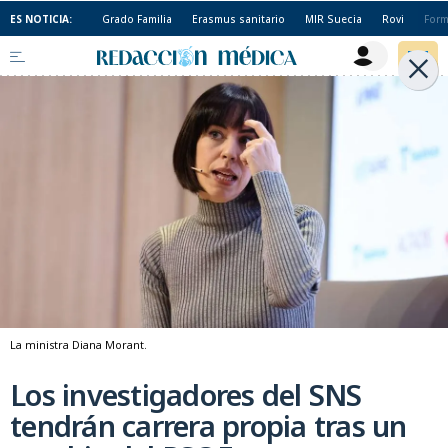
ES NOTICIA:
Grado Familia
Erasmus sanitario
MIR Suecia
Rovi
Form
La ministra Diana Morant.
Los investigadores del SNS
tendrán carrera propia tras un