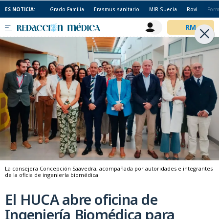
ES NOTICIA:
Grado Familia
Erasmus sanitario
MIR Suecia
Rovi
Form
La consejera Concepción Saavedra, acompañada por autoridades e integrantes
de la oficia de ingeniería biomédica.
El HUCA abre oficina de
Ingeniería Biomédica para