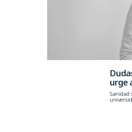
Dudas
urge 
Sanidad 
universi