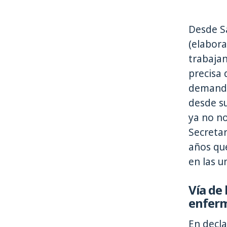
Desde Sa
(elabora
trabaja
precisa
demanda 
desde su
ya no n
Secretar
años que
en las u
Vía de
enfer
En decla