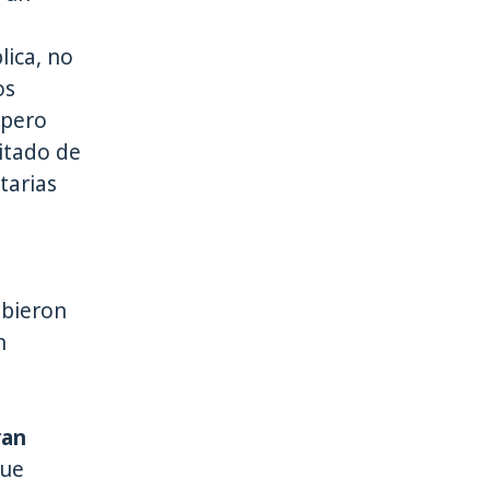
lica, no
os
 pero
itado de
tarias
ibieron
n
ran
que