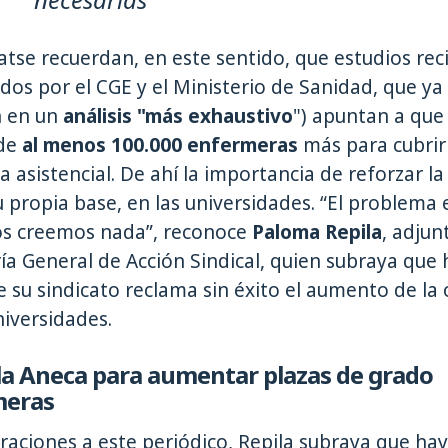
tse recuerdan, en este sentido, que estudios rec
dos por el CGE y el Ministerio de Sanidad, que ya
n en un
análisis "más exhaustivo
") apuntan a que
 de
al menos 100.000 enfermeras
más para cubrir
asistencial. De ahí la importancia de reforzar la
 propia base, en las universidades. “El problema 
os creemos nada”, reconoce
Paloma Repila
, adjun
ía General de Acción Sindical, quien subraya que 
 su sindicato reclama sin éxito el aumento de la 
niversidades.
 la Aneca para aumentar plazas de grado
meras
raciones a este periódico, Repila subraya que ha