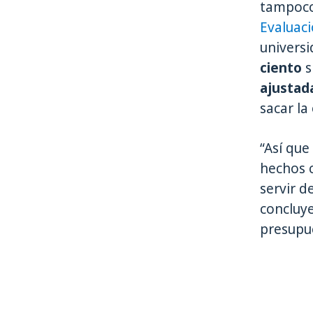
tampoco 
Evaluaci
univers
ciento
s
ajustad
sacar la
“Así que
hechos 
servir 
concluye
presupue