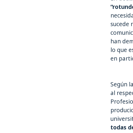
“rotund
necesida
sucede n
comunica
han dem
lo que e
en parti
Según la
al respe
Profesi
producid
universi
todas d