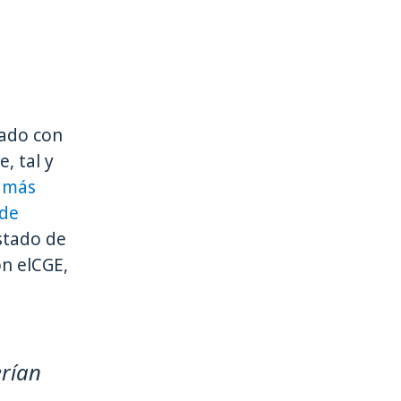
nado con
, tal y
r más
 de
Estado de
on elCGE,
erían