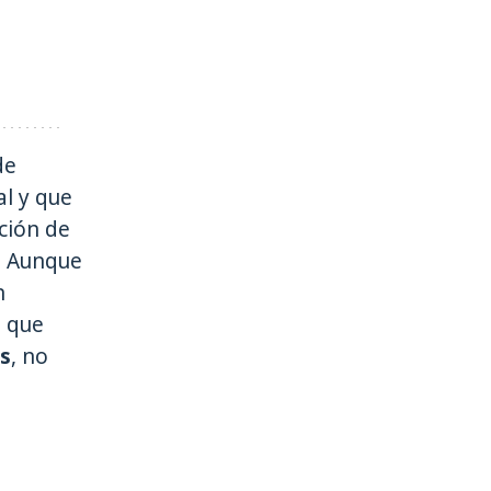
de
al y que
ación de
”. Aunque
n
, que
as
, no