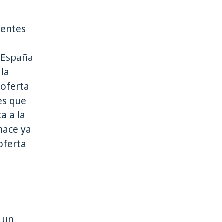
ientes
 España
 la
 oferta
es que
ta a la
hace ya
oferta
y un