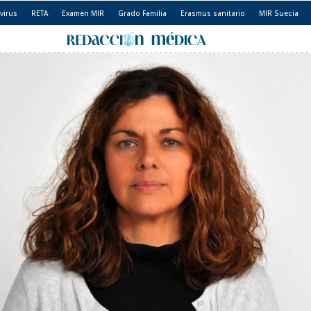
virus
RETA
Examen MIR
Grado Familia
Erasmus sanitario
MIR Suecia