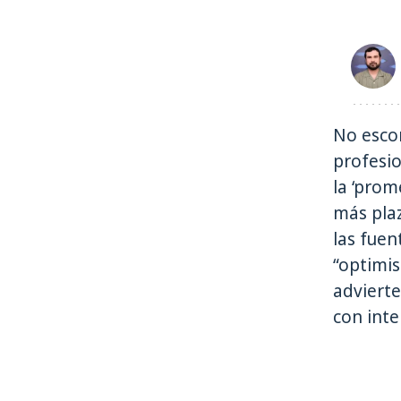
No escon
profesio
la ‘prom
más plaz
las fuen
“optimis
advierte:
con inte