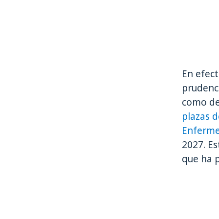
En efect
prudenci
como des
plazas d
Enferme
2027. Es
que ha p