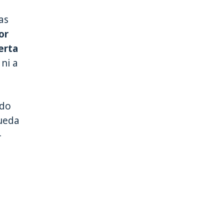
as
or
erta
 ni a
ndo
pueda
-